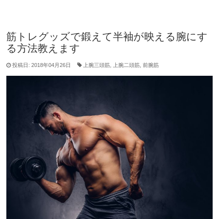
筋トレグッズで鍛えて半袖が映える腕にす
る方法教えます
投稿日: 2018年04月26日
上腕三頭筋
,
上腕二頭筋
,
前腕筋