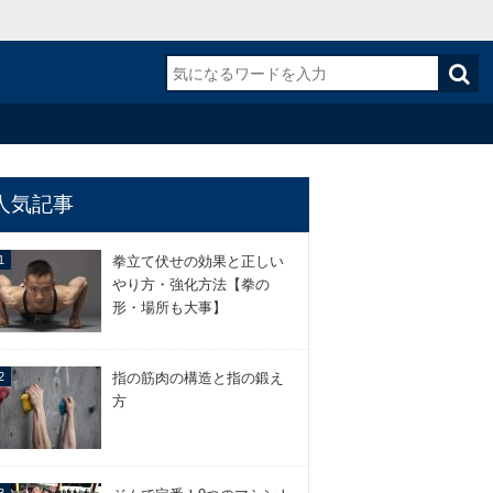
人気記事
拳立て伏せの効果と正しい
やり方・強化方法【拳の
形・場所も大事】
指の筋肉の構造と指の鍛え
方