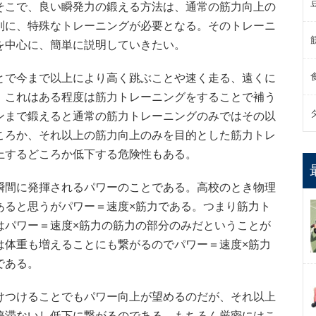
そこで、良い瞬発力の鍛える方法は、通常の筋力向上の
別に、特殊なトレーニングが必要となる。そのトレーニ
を中心に、簡単に説明していきたい。
とで今まで以上により高く跳ぶことや速く走る、遠くに
。これはある程度は筋力トレーニングをすることで補う
ンまで鍛えると通常の筋力トレーニングのみではその以
ころか、それ以上の筋力向上のみを目的とした筋力トレ
上するどころか低下する危険性もある。
瞬間に発揮されるパワーのことである。高校のとき物理
あると思うがパワー＝速度×筋力である。つまり筋力ト
はパワー＝速度×筋力の筋力の部分のみだということが
は体重も増えることにも繋がるのでパワー＝速度×筋力
である。
けつけることでもパワー向上が望めるのだが、それ以上
停滞ないし低下に繋がるのである。もちろん厳密にはこ