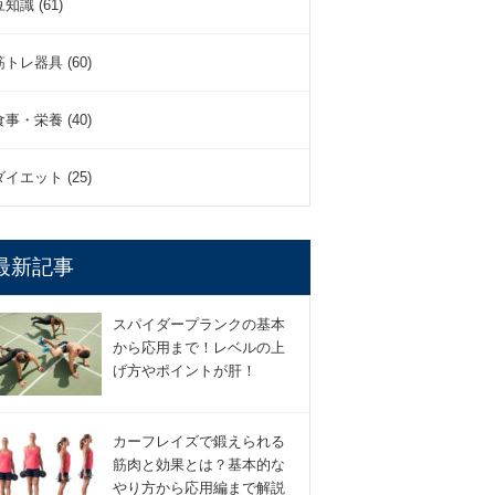
豆知識 (61)
筋トレ器具 (60)
食事・栄養 (40)
ダイエット (25)
最新記事
スパイダープランクの基本
から応用まで！レベルの上
げ方やポイントが肝！
カーフレイズで鍛えられる
筋肉と効果とは？基本的な
やり方から応用編まで解説