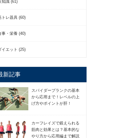
豆知識 (61)
筋トレ器具 (60)
食事・栄養 (40)
ダイエット (25)
最新記事
スパイダープランクの基本
から応用まで！レベルの上
げ方やポイントが肝！
カーフレイズで鍛えられる
筋肉と効果とは？基本的な
やり方から応用編まで解説