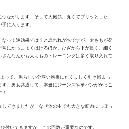
につながります。そして大殿筋。丸くてプリッとした、
が手に入ります。
。
くなって逆効果では？と思われがちですが、太ももが発
非常にかっこよくはけるほか、ひざから下が長く、細く
ルさんなんかも太もものトレーニングは多く取り入れて
によって、男らしい分厚い胸板にたくましく引き締まっ
ます。男女共通して、本当にジーンズや革パンがかっこ
す！
介してきましたが、なぜ体の中でも大きな筋肉にしぼっ
結び付いてきますが、この回数が重要なのです。