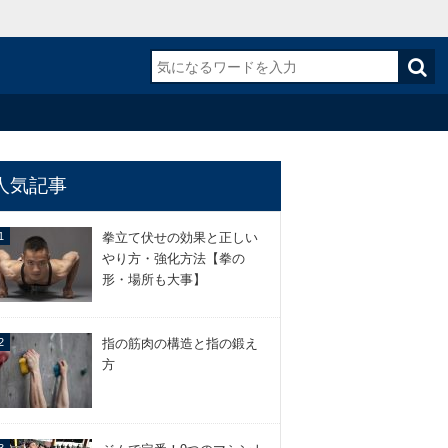
人気記事
拳立て伏せの効果と正しい
やり方・強化方法【拳の
形・場所も大事】
指の筋肉の構造と指の鍛え
方