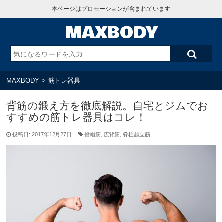
本ページはプロモーションが含まれています
MAXBODY
MAXBODY
>
筋トレ器具
背筋の鍛え方を徹底解説。自宅とジムでお
すすめの筋トレ器具はコレ！
投稿日: 2017年12月27日
僧帽筋
,
広背筋
,
脊柱起立筋