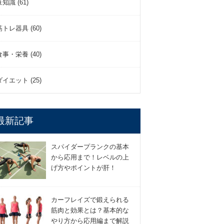
豆知識 (61)
筋トレ器具 (60)
食事・栄養 (40)
ダイエット (25)
最新記事
スパイダープランクの基本
から応用まで！レベルの上
げ方やポイントが肝！
カーフレイズで鍛えられる
筋肉と効果とは？基本的な
やり方から応用編まで解説