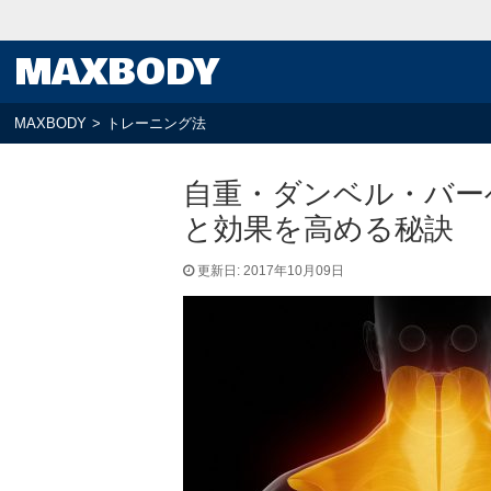
MAXBODY
MAXBODY
>
トレーニング法
自重・ダンベル・バー
と効果を高める秘訣
更新日: 2017年10月09日