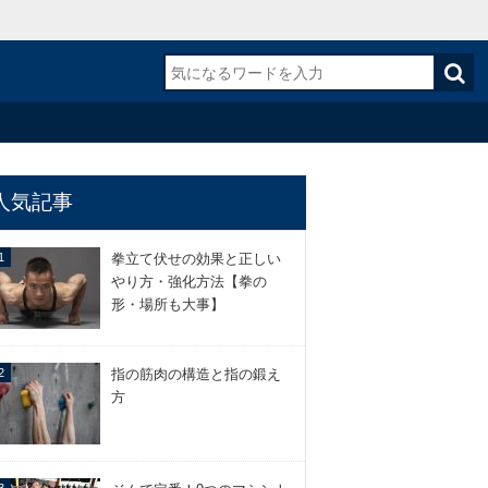
人気記事
拳立て伏せの効果と正しい
やり方・強化方法【拳の
形・場所も大事】
指の筋肉の構造と指の鍛え
方